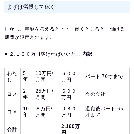
まずは労働して稼ぐ
しかし、年齢を考えると・・・働くところと、働ける
期間が限定されます。
■ ２,１６０万円稼げればいいとこ
内訳 ↓
わた
5
10万円/
６００
パート 70才まで
年
し
月間
万円
2
25万円/
６００
ヨメ
今の会社
年
月間
万円
10
８万円/
９６０
退職後パート 65
ヨメ
年
月間
万円
才まで
2,160万
合計
円