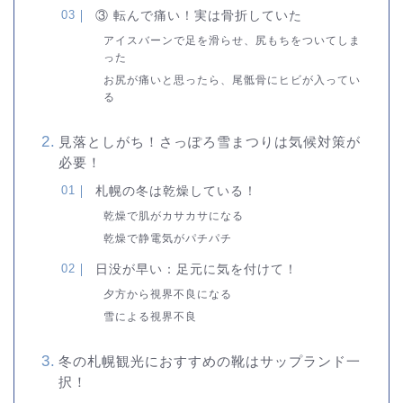
③ 転んで痛い！実は骨折していた
アイスバーンで足を滑らせ、尻もちをついてしま
った
お尻が痛いと思ったら、尾骶骨にヒビが入ってい
る
見落としがち！さっぽろ雪まつりは気候対策が
必要！
札幌の冬は乾燥している！
乾燥で肌がカサカサになる
乾燥で静電気がパチパチ
日没が早い：足元に気を付けて！
夕方から視界不良になる
雪による視界不良
冬の札幌観光におすすめの靴はサップランド一
択！