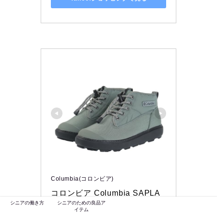
Columbia(コロンビア)
コロンビア Columbia SAPLA
シニアの働き方
シニアのための良品ア
ND II CHUKKA WP OMNI-HE
イテム