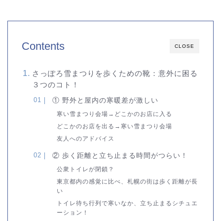
Contents
CLOSE
さっぽろ雪まつりを歩くための靴：意外に困る
３つのコト！
① 野外と屋内の寒暖差が激しい
寒い雪まつり会場→どこかのお店に入る
どこかのお店を出る→寒い雪まつり会場
友人へのアドバイス
② 歩く距離と立ち止まる時間がつらい！
公衆トイレが閉鎖？
東京都内の感覚に比べ、札幌の街は歩く距離が長
い
トイレ待ち行列で寒いなか、立ち止まるシチュエ
ーション！